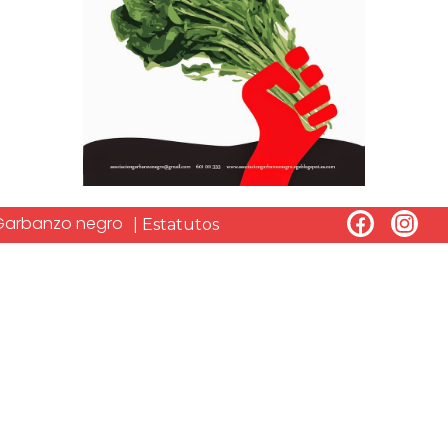
 Garbanzo negro
| Estatutos