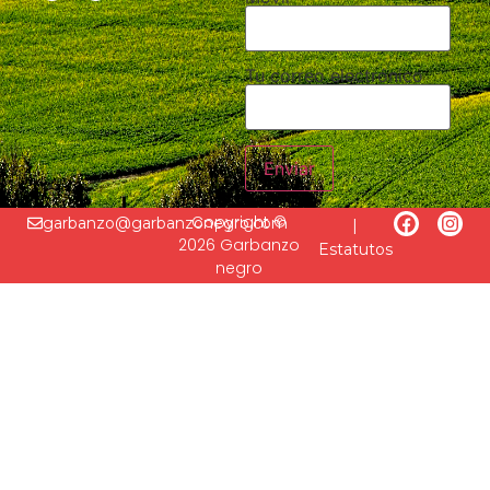
Tu correo electrónico
Copyright ©
garbanzo@garbanzonegro.com
|
2026 Garbanzo
Estatutos
negro