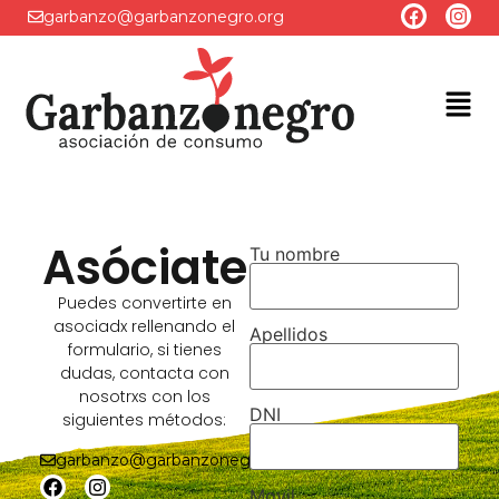
garbanzo@garbanzonegro.org
Asóciate
Tu nombre
Puedes convertirte en
asociadx rellenando el
Apellidos
formulario, si tienes
dudas, contacta con
nosotrxs con los
DNI
siguientes métodos:
garbanzo@garbanzonegro.org
Movil